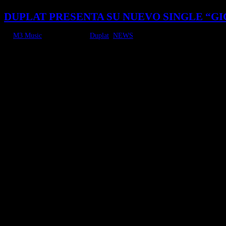
DUPLAT PRESENTA SU NUEVO SINGLE “G
by
M3 Music
|
Jun 13, 2025
|
Duplat
,
NEWS
Bogotá, Colombia; 13 de junio de 2025: En esta oportunidad, Duplat presenta 
nostálgica, triste y desoladora en la que el...