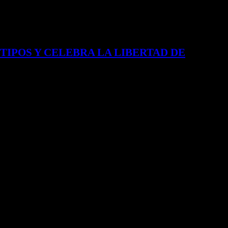
TIPOS Y CELEBRA LA LIBERTAD DE
 dejar de complacer a los demás y a sentirse bien con lo que se es. El