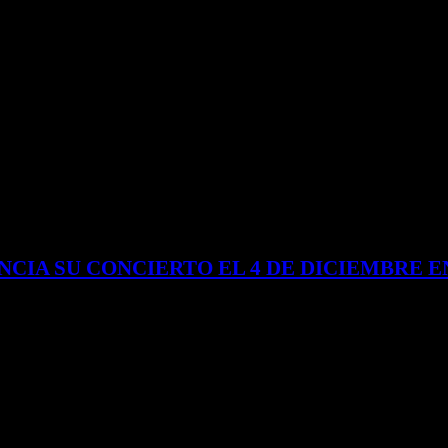
NCIA SU CONCIERTO EL 4 DE DICIEMBRE E
ocido por su innovadora mezcla entre el piano clásico y el pop contemporá