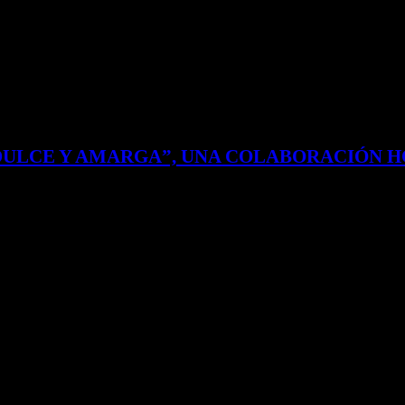
DULCE Y AMARGA”, UNA COLABORACIÓN 
 la alegría y la melancolía, lo bueno y lo no tan bueno. Justo en ese vaiv