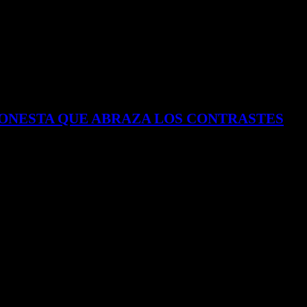
HONESTA QUE ABRAZA LOS CONTRASTES
én nace “Dulce y Amarga”, el nuevo sencillo de Duplat junto al