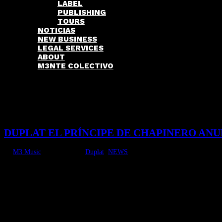
LABEL
PUBLISHING
TOURS
NOTICIAS
NEW BUSINESS
LEGAL SERVICES
ABOUT
M3NTE COLECTIVO
DUPLAT EL PRÍNCIPE DE CHAPINERO ANU
by
M3 Music
|
Oct 3, 2025
|
Duplat
,
NEWS
COMPRA TUS ENTRADAS AQUÍ El cantautor y productor bogotano Duplat, recon
nuevo Bonfire de Bogotá, ubicado en la Calle 63...