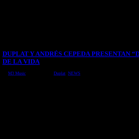
DUPLAT Y ANDRÉS CEPEDA PRESENTAN “
DE LA VIDA
by
M3 Music
|
Sep 5, 2025
|
Duplat
,
NEWS
ESCUCHA AQUÍ “DULCE Y AMARGA” La vida siempre se mueve entre contrastes:
maestro Andrés...