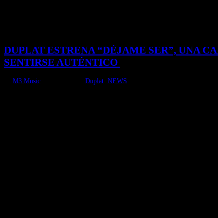
DUPLAT ESTRENA “DÉJAME SER”, UNA CA
SENTIRSE AUTÉNTICO
by
M3 Music
|
Jul 31, 2025
|
Duplat
,
NEWS
ESCUCHA “DÉJAME SER” AQUÍ Con su estilo honesto y sin filtros, el artista b
músico, compositor y productor...