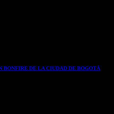
N BONFIRE DE LA CIUDAD DE BOGOTÁ
neo, anuncia su tan esperado concierto el próximo 4 de diciembre en el