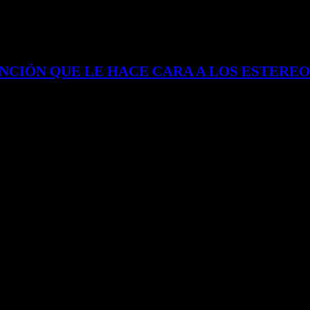
NCIÓN QUE LE HACE CARA A LOS ESTEREO
ogotano lanza un grito musical de libertad: una invitación a romper moldes, a