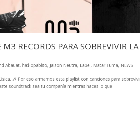
 M3 RECORDS PARA SOBREVIVIR LA
rid Abauat
,
ha$lopablito
,
Jaison Neutra
,
Label
,
Matar Fuma
,
NEWS
ica. 🎶 Por eso armamos esta playlist con canciones para sobrevivi
este soundtrack sea tu compañía mientras haces lo que