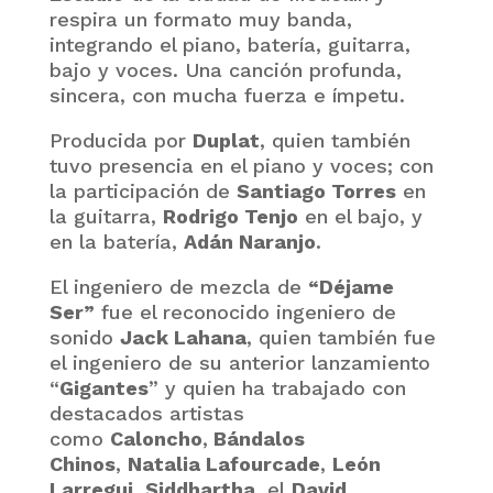
respira un formato muy banda,
integrando el piano, batería, guitarra,
bajo y voces. Una canción profunda,
sincera, con mucha fuerza e ímpetu.
Producida por
Duplat
, quien también
tuvo presencia en el piano y voces; con
la participación de
Santiago Torres
en
la guitarra,
Rodrigo Tenjo
en el bajo, y
en la batería,
Adán Naranjo
.
El ingeniero de mezcla de
“Déjame
Ser”
fue el reconocido ingeniero de
sonido
Jack Lahana
, quien también fue
el ingeniero de su anterior lanzamiento
“
Gigantes
” y quien ha trabajado con
destacados artistas
como
Caloncho
,
Bándalos
Chinos
,
Natalia Lafourcade
,
León
Larregui
,
Siddhartha
, el
David