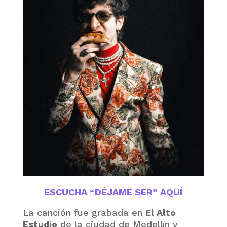
ESCUCHA “DÉJAME SER” AQUÍ
La canción fue grabada en
El Alto
Estudio
de la ciudad de Medellín y