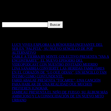
ESCUCHA “MOCHILA” AQUÍ En vísperas de la COP 30 en el Amazonas
brasileño, Monte, el proyecto solista de Simón Mejía, fundador de Bomba
Estéreo, presenta su nuevo lanzamiento “Mochila (feat. NATURE)”, una
obra electrónica inspirada en el legado del músico...
Buscar
Buscar
Recent Posts
LUCY VIVES EXPLORA LA BÚSQUEDA INCESANTE DEL
SER EN “PALPITA”, SU NUEVO SENCILLO DE POP
ALTERNATIVO
CABLE A TIERRA BY M3NTE COLECTIVO PRESENTA “VAS A
ENCONTRARTE”. EL NUEVO EPISODIO DEL
VIDEOPODCAST CON NUESTRO INVITADO MUERDO
LINA SANABRIA CONVIERTE LAS HERIDAS FAMILIARES
EN EL CORAZÓN DE “LO QUE ODIAS”, UN SENCILLO TAN
ÍNTIMO COMO CONTUNDENTE.
FARID ABAUAT PRESENTA “TOCARTE”, UNA CANCIÓN
PARA HABLAR DE UNA REALIDAD QUE MUCHOS
PREFIEREN IGNORAR.
JAMBEAU PRESENTA EL NIÑO DE FUEGO, SU ÁLBUM MÁS
AMBICIOSO Y LA CONSOLIDACIÓN DE UN NUEVO MITO
URBANO
Recent Comments