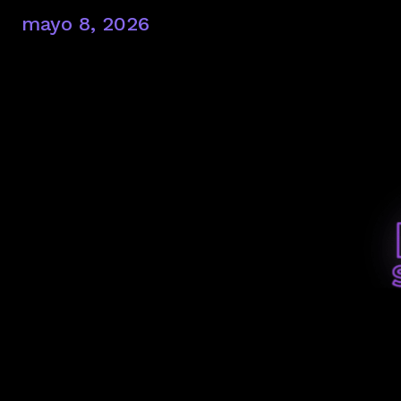
mayo 8, 2026
La plataforma cultural y audiovisual de OCB Colo
generación de la música urbana en la ciudad.