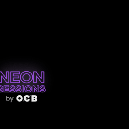
mbia anuncia al artista bogotano como la cara prin