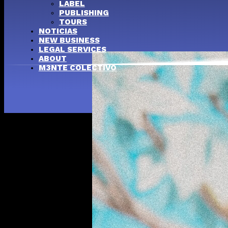
LABEL
PUBLISHING
TOURS
NOTICIAS
NEW BUSINESS
LEGAL SERVICES
ABOUT
M3NTE COLECTIVO