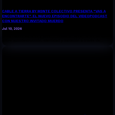
CABLE A TIERRA BY M3NTE COLECTIVO PRESENTA “VAS A
ENCONTRARTE”. EL NUEVO EPISODIO DEL VIDEOPODCAST
CON NUESTRO INVITADO MUERDO
Jul 10, 2026
El cantautor español y M3NTE Colectivo abren la conversación
sobre autodestrucción, identidad y sanación a través de...