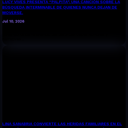
LUCY VIVES PRESENTA “PALPITA”, UNA CANCIÓN SOBRE LA
BÚSQUEDA INTERMINABLE DE QUIENES NUNCA DEJAN DE
MOVERSE.
Jul 10, 2026
ESCUCHA AQUÍ “PALPITA” La cantautora colombiana Lucy
Vives continúa revelando las distintas capas sonoras y
narrativas...
LINA SANABRIA CONVIERTE LAS HERIDAS FAMILIARES EN EL