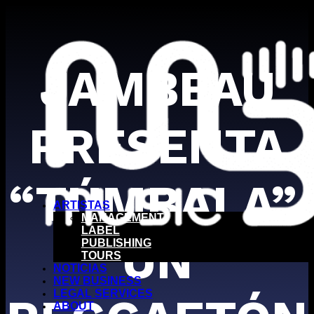
JAMBEAU
PRESENTA
“TÚMBALA”,
ARTISTAS
MANAGEMENT
LABEL
UN
PUBLISHING
TOURS
NOTICIAS
NEW BUSINESS
LEGAL SERVICES
ABOUT