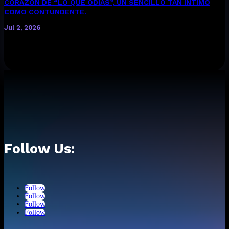
CORAZÓN DE “LO QUE ODIAS”, UN SENCILLO TAN ÍNTIMO
COMO CONTUNDENTE.
Jul 2, 2026
ESCUCHA AQUÍ “LO QUE ODIAS” La cantautora bogotana
presenta una de las canciones más personales de su carrera,
un...
Follow Us:
Follow
Follow
Follow
Follow