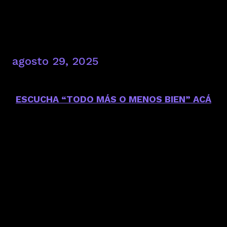
agosto 29, 2025
ESCUCHA “TODO MÁS O MENOS BIEN” ACÁ
Ha$lopablito
regresa junto a
Pocket
Tincho
con “
TODO MÁS O MENOS BIEN
“, un
retrato sonoro de la vida cotidiana en Bogotá:
caótica, absurda y llena de pequeños momentos
que, contra todo pronóstico, logran iluminar el
día.
El sencillo, producido por
Pocket Tincho
, es la
pista más inmersiva del próximo
álbum “
SIEMPRE ES CUESTIÓN DE PANDEBONO
“.
A través de un beat confeccionado para