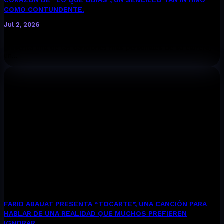
CORAZÓN DE “LO QUE ODIAS”, UN SENCILLO TAN ÍNTIMO
COMO CONTUNDENTE.
Jul 2, 2026
ESCUCHA AQUÍ “LO QUE ODIAS” La cantautora bogotana
presenta una de las canciones más personales de su carrera,
un...
FARID ABAUAT PRESENTA “TOCARTE”, UNA CANCIÓN PARA
HABLAR DE UNA REALIDAD QUE MUCHOS PREFIEREN
IGNORAR.