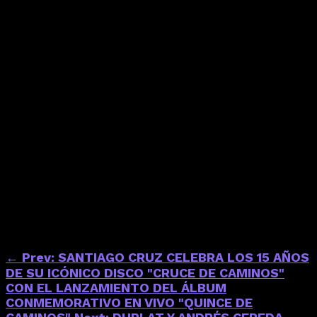
con colaboraciones junto a Ruzto (Aerophon
Crew) y Nicolás y los Fumadores, explorando una
sonoridad más ligada al rap. En 2023 presentó el
álbum Cañonazos Bailables TODOENUNO,
producido por Soul AM y Timeless, reafirmando
su irreverencia sonora y su lugar en el hip-hop
colombiano. En 2024 publicó el EP BAILATA
GOZATA, un ejercicio lúdico y desprejuiciado que
recorre otras texturas y estados de ánimo dentro
de su universo musical. Ese mismo año lanzó el
sencillo “Llevao Tuliao”, una pieza de rap crudo y
directo, que refuerza su versatilidad lírica y su
mirada crítica. ha$lopablito sigue
consolidándose como una de las voces más
inquietas, singulares y propositivas del
panorama urbano en Colombia.
←
Prev: SANTIAGO CRUZ CELEBRA LOS 15 AÑOS
DE SU ICÓNICO DISCO "CRUCE DE CAMINOS"
CON EL LANZAMIENTO DEL ÁLBUM
CONMEMORATIVO EN VIVO "QUINCE DE