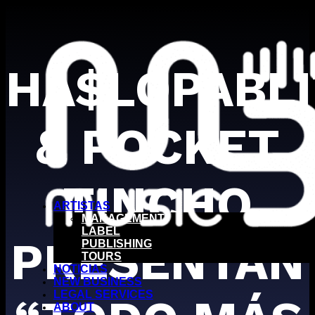
HA$LOPABL
& POCKET
TINCHO
ARTISTAS
MANAGEMENT
LABEL
PRESENTAN
PUBLISHING
TOURS
NOTICIAS
NEW BUSINESS
LEGAL SERVICES
ABOUT