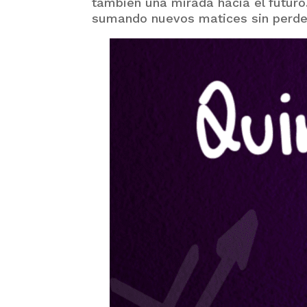
también una mirada hacia el futur
sumando nuevos matices sin perder