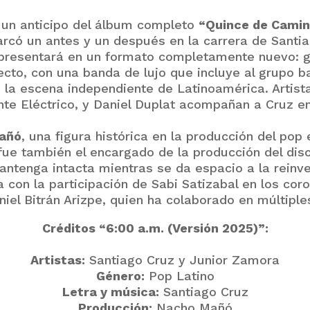
 un anticipo del álbum completo
“Quince de Cami
rcó un antes y un después en la carrera de Santia
presentará en un formato completamente nuevo: gr
ecto, con una banda de lujo que incluye al grupo b
la escena independiente de Latinoamérica. Artis
te Eléctrico, y Daniel Duplat acompañan a Cruz en
añó
, una figura histórica en la producción del po
fue también el encargado de la producción del disco
tenga intacta mientras se da espacio a la reinven
on la participación de Sabi Satizabal en los coros
iel Bitrán Arizpe, quien ha colaborado en múltiple
Créditos “6:00 a.m. (Versión 2025)”:
Artistas:
Santiago Cruz y Junior Zamora
Género:
Pop Latino
Letra y música:
Santiago Cruz
Producción:
Nacho Mañó