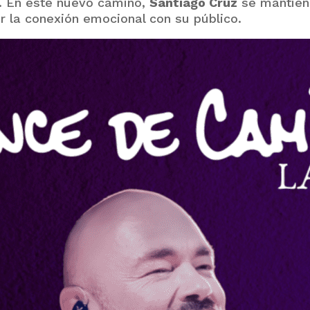
o. En este nuevo camino,
Santiago Cruz
se mantiene 
 la conexión emocional con su público.